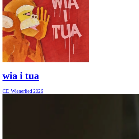
wia i tua
CD
Wienerlied
2026