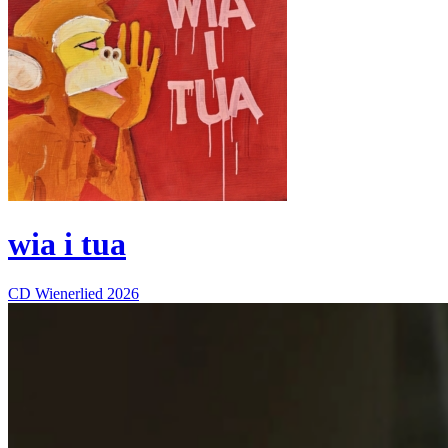
wia i tua
CD
Wienerlied
2026