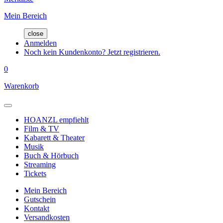
Mein Bereich
close
Anmelden
Noch kein Kundenkonto? Jetzt registrieren.
0
Warenkorb
HOANZL empfiehlt
Film & TV
Kabarett & Theater
Musik
Buch & Hörbuch
Streaming
Tickets
Mein Bereich
Gutschein
Kontakt
Versandkosten