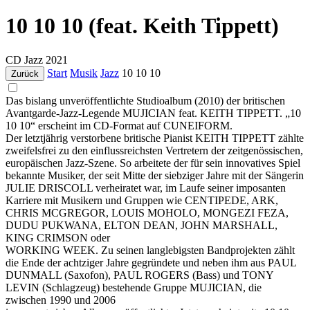
10 10 10 (feat. Keith Tippett)
CD
Jazz
2021
Start
Musik
Jazz
10 10 10
Zurück
Das bislang unveröffentlichte Studioalbum (2010) der britischen
Avantgarde-Jazz-Legende MUJICIAN feat. KEITH TIPPETT. „10
10 10“ erscheint im CD-Format auf CUNEIFORM.
Der letztjährig verstorbene britische Pianist KEITH TIPPETT zählte
zweifelsfrei zu den einflussreichsten Vertretern der zeitgenössischen,
europäischen Jazz-Szene. So arbeitete der für sein innovatives Spiel
bekannte Musiker, der seit Mitte der siebziger Jahre mit der Sängerin
JULIE DRISCOLL verheiratet war, im Laufe seiner imposanten
Karriere mit Musikern und Gruppen wie CENTIPEDE, ARK,
CHRIS MCGREGOR, LOUIS MOHOLO, MONGEZI FEZA,
DUDU PUKWANA, ELTON DEAN, JOHN MARSHALL,
KING CRIMSON oder
WORKING WEEK. Zu seinen langlebigsten Bandprojekten zählt
die Ende der achtziger Jahre gegründete und neben ihm aus PAUL
DUNMALL (Saxofon), PAUL ROGERS (Bass) und TONY
LEVIN (Schlagzeug) bestehende Gruppe MUJICIAN, die
zwischen 1990 und 2006