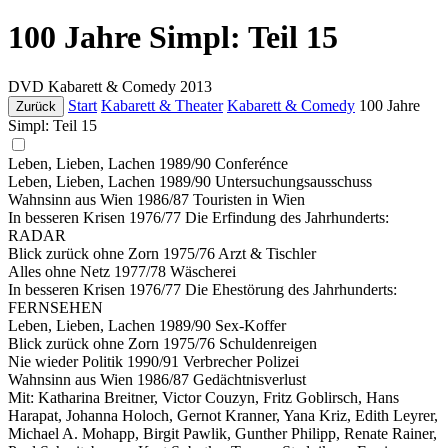
100 Jahre Simpl: Teil 15
DVD
Kabarett & Comedy
2013
Start
Kabarett & Theater
Kabarett & Comedy
100 Jahre
Zurück
Simpl: Teil 15
Leben, Lieben, Lachen 1989/90 Conferénce
Leben, Lieben, Lachen 1989/90 Untersuchungsausschuss
Wahnsinn aus Wien 1986/87 Touristen in Wien
In besseren Krisen 1976/77 Die Erfindung des Jahrhunderts:
RADAR
Blick zurück ohne Zorn 1975/76 Arzt & Tischler
Alles ohne Netz 1977/78 Wäscherei
In besseren Krisen 1976/77 Die Ehestörung des Jahrhunderts:
FERNSEHEN
Leben, Lieben, Lachen 1989/90 Sex-Koffer
Blick zurück ohne Zorn 1975/76 Schuldenreigen
Nie wieder Politik 1990/91 Verbrecher Polizei
Wahnsinn aus Wien 1986/87 Gedächtnisverlust
Mit: Katharina Breitner, Victor Couzyn, Fritz Goblirsch, Hans
Harapat, Johanna Holoch, Gernot Kranner, Yana Kriz, Edith Leyrer,
Michael A. Mohapp, Birgit Pawlik, Gunther Philipp, Renate Rainer,