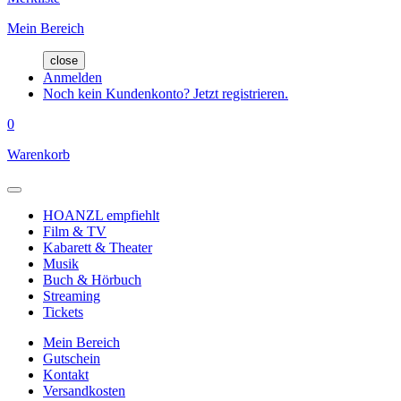
Mein Bereich
close
Anmelden
Noch kein Kundenkonto? Jetzt registrieren.
0
Warenkorb
HOANZL empfiehlt
Film & TV
Kabarett & Theater
Musik
Buch & Hörbuch
Streaming
Tickets
Mein Bereich
Gutschein
Kontakt
Versandkosten