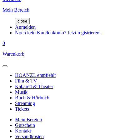
Mein Bereich
close
Anmelden
Noch kein Kundenkonto? Jetzt registrieren.
0
Warenkorb
HOANZL empfiehlt
Film & TV
Kabarett & Theater
Musik
Buch & Hörbuch
Streaming
Tickets
Mein Bereich
Gutschein
Kontakt
Versandkosten