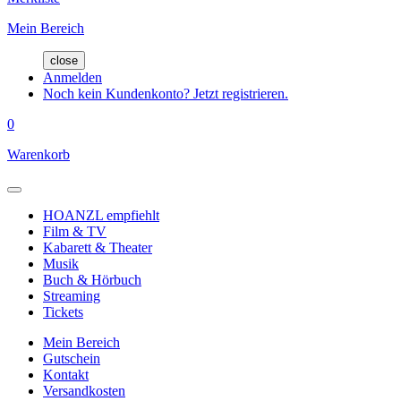
Mein Bereich
close
Anmelden
Noch kein Kundenkonto? Jetzt registrieren.
0
Warenkorb
HOANZL empfiehlt
Film & TV
Kabarett & Theater
Musik
Buch & Hörbuch
Streaming
Tickets
Mein Bereich
Gutschein
Kontakt
Versandkosten