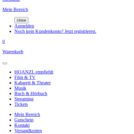
Mein Bereich
close
Anmelden
Noch kein Kundenkonto? Jetzt registrieren.
0
Warenkorb
HOANZL empfiehlt
Film & TV
Kabarett & Theater
Musik
Buch & Hörbuch
Streaming
Tickets
Mein Bereich
Gutschein
Kontakt
Versandkosten