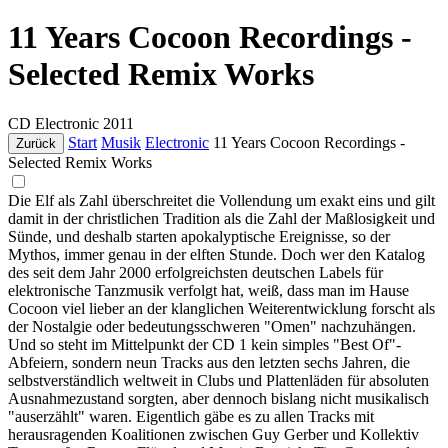
11 Years Cocoon Recordings -
Selected Remix Works
CD
Electronic
2011
Start
Musik
Electronic
11 Years Cocoon Recordings -
Zurück
Selected Remix Works
Die Elf als Zahl überschreitet die Vollendung um exakt eins und gilt
damit in der christlichen Tradition als die Zahl der Maßlosigkeit und
Sünde, und deshalb starten apokalyptische Ereignisse, so der
Mythos, immer genau in der elften Stunde. Doch wer den Katalog
des seit dem Jahr 2000 erfolgreichsten deutschen Labels für
elektronische Tanzmusik verfolgt hat, weiß, dass man im Hause
Cocoon viel lieber an der klanglichen Weiterentwicklung forscht als
der Nostalgie oder bedeutungsschweren "Omen" nachzuhängen.
Und so steht im Mittelpunkt der CD 1 kein simples "Best Of"-
Abfeiern, sondern neun Tracks aus den letzten sechs Jahren, die
selbstverständlich weltweit in Clubs und Plattenläden für absoluten
Ausnahmezustand sorgten, aber dennoch bislang nicht musikalisch
"auserzählt" waren. Eigentlich gäbe es zu allen Tracks mit
herausragenden Koalitionen zwischen Guy Gerber und Kollektiv