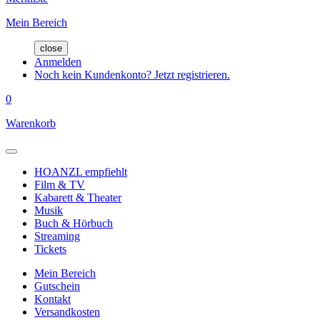
Mein Bereich
close
Anmelden
Noch kein Kundenkonto? Jetzt registrieren.
0
Warenkorb
HOANZL empfiehlt
Film & TV
Kabarett & Theater
Musik
Buch & Hörbuch
Streaming
Tickets
Mein Bereich
Gutschein
Kontakt
Versandkosten