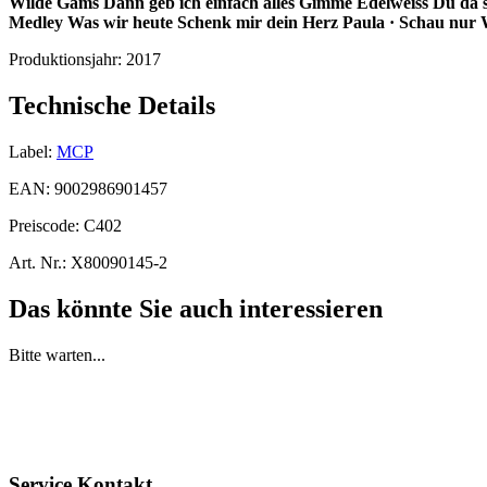
Wilde Gams
Dann geb ich einfach alles
Gimme Edelweiss
Du da s
Medley
Was wir heute
Schenk mir dein Herz
Paula · Schau nur
Produktionsjahr:
2017
Technische Details
Label:
MCP
EAN:
9002986901457
Preiscode:
C402
Art. Nr.:
X80090145-2
Das könnte Sie auch interessieren
Bitte warten...
Service Kontakt