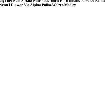
ag i net Nein
Sirtaki
Bitte kuess mich
Hoch hinaus
90-60-90
Blonde
Wenn i Du war
Via Alpina
Polka-Walzer-Medley