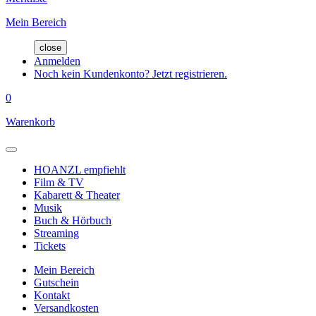
Mein Bereich
close
Anmelden
Noch kein Kundenkonto? Jetzt registrieren.
0
Warenkorb
HOANZL empfiehlt
Film & TV
Kabarett & Theater
Musik
Buch & Hörbuch
Streaming
Tickets
Mein Bereich
Gutschein
Kontakt
Versandkosten