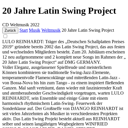
20 Jahre Latin Swing Project
CD
Weltmusik
2022
Start
Musik
Weltmusik
20 Jahre Latin Swing Project
Zurück
LULO REINHARDT: Träger des „Deutschen Schallplatten Preises
2019“ gründete bereits 2002 das Latin Swing Project, das aus festen
und wechselnden Mitgliedern besteht. Zum 20. Jubiläum erscheinen
12 neu aufgenommene und 2 komplett neue Songs im Rahmen der „
20 Jahre Latin Swing Project“ auf DMG GERMANY.
Voller Eleganz, ausgelassener Spielfreude und meisterlichem
Können kombinieren sie traditionelle Swing-Jazz-Elemente,
temperamentvolle Flamencoklänge und mitreißenden Latin-Jazz -
von Bossa-Nova bis hin zum Tango - zu einem inspiriert fließenden
Ganzen. Mal sanft verträumt, dann wieder mit faszinierender Kraft
und atemberaubender Geschwindigkeit vorgetragen, warten LULO
REINHARDT, sein Ensemble und einige Gäste mit einem
harmonisch rhythmischem Latin-Swing- Feuerwerk der
Sonderklasse auf. Der Großneffe von DJANGO REINHARDT ist
seit vielen Jahrzehnten als Musiker in verschiedensten Projekten
aktiv. Das Latin Swing Projekt besteht aktuell aus REINHARDT
selber und seinen langjährigen Wegbegleitern WINFRIED