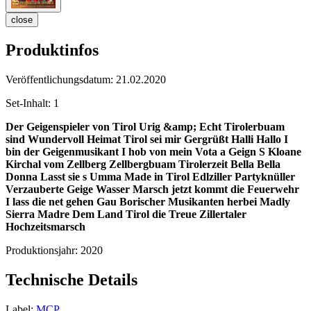
close
Produktinfos
Veröffentlichungsdatum:
21.02.2020
Set-Inhalt:
1
Der Geigenspieler von Tirol
Urig &amp; Echt
Tirolerbuam
sind Wundervoll
Heimat Tirol sei mir Gergrüßt
Halli Hallo I
bin der Geigenmusikant
I hob von mein Vota a Geign
S Kloane
Kirchal vom Zellberg
Zellbergbuam Tirolerzeit
Bella Bella
Donna
Lasst sie s Umma
Made in Tirol
Edlziller Partyknüller
Verzauberte Geige
Wasser Marsch jetzt kommt die Feuerwehr
I lass die net gehen
Gau Borischer
Musikanten herbei Madly
Sierra Madre
Dem Land Tirol die Treue
Zillertaler
Hochzeitsmarsch
Produktionsjahr:
2020
Technische Details
Label:
MCP