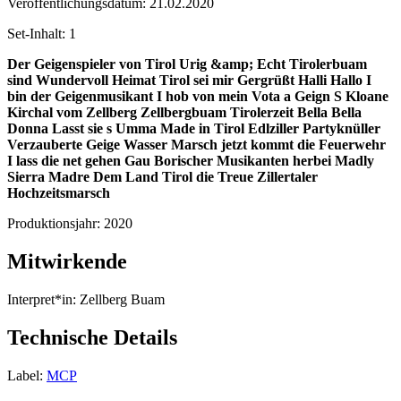
Veröffentlichungsdatum:
21.02.2020
Set-Inhalt:
1
Der Geigenspieler von Tirol
Urig &amp; Echt
Tirolerbuam
sind Wundervoll
Heimat Tirol sei mir Gergrüßt
Halli Hallo I
bin der Geigenmusikant
I hob von mein Vota a Geign
S Kloane
Kirchal vom Zellberg
Zellbergbuam Tirolerzeit
Bella Bella
Donna
Lasst sie s Umma
Made in Tirol
Edlziller Partyknüller
Verzauberte Geige
Wasser Marsch jetzt kommt die Feuerwehr
I lass die net gehen
Gau Borischer
Musikanten herbei Madly
Sierra Madre
Dem Land Tirol die Treue
Zillertaler
Hochzeitsmarsch
Produktionsjahr:
2020
Mitwirkende
Interpret*in:
Zellberg Buam
Technische Details
Label:
MCP