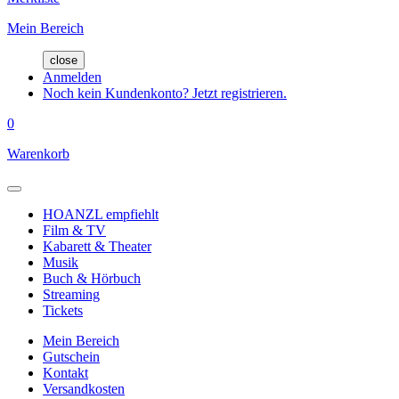
Mein Bereich
close
Anmelden
Noch kein Kundenkonto? Jetzt registrieren.
0
Warenkorb
HOANZL empfiehlt
Film & TV
Kabarett & Theater
Musik
Buch & Hörbuch
Streaming
Tickets
Mein Bereich
Gutschein
Kontakt
Versandkosten