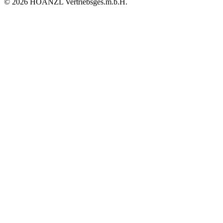
© 2026 HOANZL Vertriebsges.m.b.H.