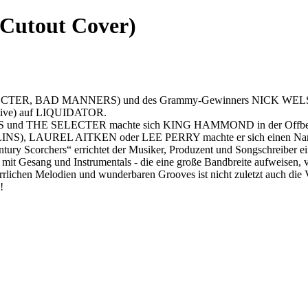
 Cutout Cover)
x-SELECTER, BAD MANNERS) und des Grammy-Gewinners NICK WEL
Motive) auf LIQUIDATOR.
 und THE SELECTER machte sich KING HAMMOND in der Offbeat-Hist
REL AITKEN oder LEE PERRY machte er sich einen Namen, für 
ury Scorchers“ errichtet der Musiker, Produzent und Songschreiber 
mit Gesang und Instrumentals - die eine große Bandbreite aufweisen,
rlichen Melodien und wunderbaren Grooves ist nicht zuletzt auch die 
!