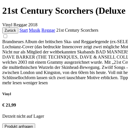
21st Century Scorchers (Deluxe
Vinyl
Reggae
2018
Start
Musik
Reggae
21st Century Scorchers
Zurück
Brandneues Album der britischen Ska- und Reggaelegende (e
Lochstanz-Cover (das bedruckte Innencover zeigt zwei mögliche 
Nicht nur als Mitglied der weltbekannten Skabands BAD MANNERS
DAVE BARKER (THE TECHNIQUES, DAVE & ANSELL COLLINS), LAU
welches 2003 mit einem Grammy ausgezeichnet wurde. Mit „21st Cent
die multiethnischen Wurzeln der Skinhead-Bewegung. Zwölf Songs - 
zwischen London und Kingston, von den 60ern bis heute. Voll mit her
Schlüssellochform lassen sich zwei tauschbare Motive erblicken. Tipp
mehr lesen
weniger lesen
Vinyl
€ 21,99
Derzeit nicht auf Lager
Produkt anfragen