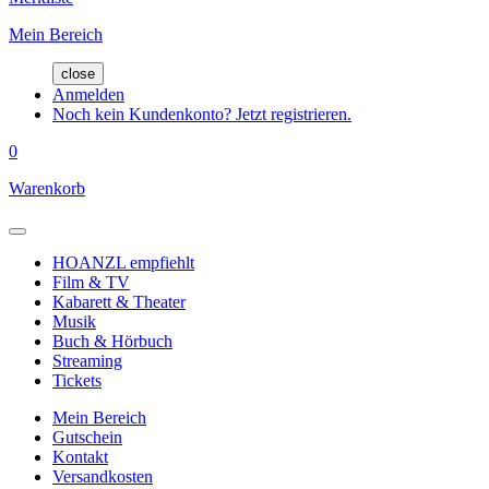
Mein Bereich
close
Anmelden
Noch kein Kundenkonto? Jetzt registrieren.
0
Warenkorb
HOANZL empfiehlt
Film & TV
Kabarett & Theater
Musik
Buch & Hörbuch
Streaming
Tickets
Mein Bereich
Gutschein
Kontakt
Versandkosten