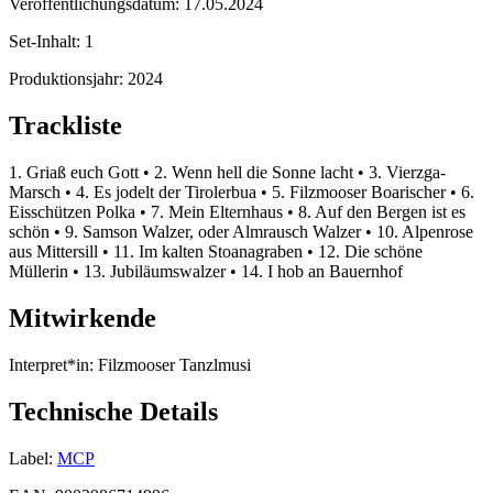
Veröffentlichungsdatum:
17.05.2024
Set-Inhalt:
1
Produktionsjahr:
2024
Trackliste
1. Griaß euch Gott • 2. Wenn hell die Sonne lacht • 3. Vierzga-
Marsch • 4. Es jodelt der Tirolerbua • 5. Filzmooser Boarischer • 6.
Eisschützen Polka • 7. Mein Elternhaus • 8. Auf den Bergen ist es
schön • 9. Samson Walzer, oder Almrausch Walzer • 10. Alpenrose
aus Mittersill • 11. Im kalten Stoanagraben • 12. Die schöne
Müllerin • 13. Jubiläumswalzer • 14. I hob an Bauernhof
Mitwirkende
Interpret*in:
Filzmooser Tanzlmusi
Technische Details
Label:
MCP