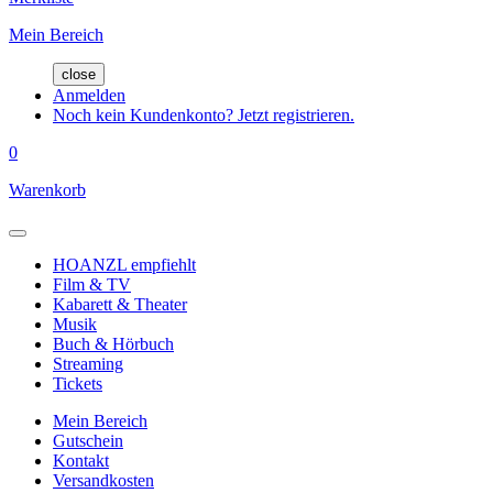
Mein Bereich
close
Anmelden
Noch kein Kundenkonto? Jetzt registrieren.
0
Warenkorb
HOANZL empfiehlt
Film & TV
Kabarett & Theater
Musik
Buch & Hörbuch
Streaming
Tickets
Mein Bereich
Gutschein
Kontakt
Versandkosten