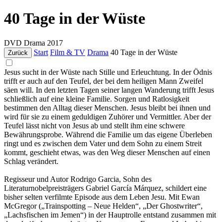
40 Tage in der Wüste
DVD
Drama
2017
Start
Film & TV
Drama
40 Tage in der Wüste
Zurück
Jesus sucht in der Wüste nach Stille und Erleuchtung. In der Ödnis
trifft er auch auf den Teufel, der bei dem heiligen Mann Zweifel
säen will. In den letzten Tagen seiner langen Wanderung trifft Jesus
schließlich auf eine kleine Familie. Sorgen und Ratlosigkeit
bestimmen den Alltag dieser Menschen. Jesus bleibt bei ihnen und
wird für sie zu einem geduldigen Zuhörer und Vermittler. Aber der
Teufel lässt nicht von Jesus ab und stellt ihm eine schwere
Bewährungsprobe. Während die Familie um das eigene Überleben
ringt und es zwischen dem Vater und dem Sohn zu einem Streit
kommt, geschieht etwas, was den Weg dieser Menschen auf einen
Schlag verändert.
Regisseur und Autor Rodrigo Garcia, Sohn des
Literaturnobelpreisträgers Gabriel García Márquez, schildert eine
bisher selten verfilmte Episode aus dem Leben Jesu. Mit Ewan
McGregor („Trainspotting – Neue Helden“, „Der Ghostwriter“,
„Lachsfischen im Jemen“) in der Hauptrolle entstand zusammen mit