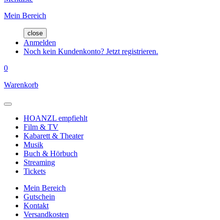
Mein Bereich
close
Anmelden
Noch kein Kundenkonto? Jetzt registrieren.
0
Warenkorb
HOANZL empfiehlt
Film & TV
Kabarett & Theater
Musik
Buch & Hörbuch
Streaming
Tickets
Mein Bereich
Gutschein
Kontakt
Versandkosten