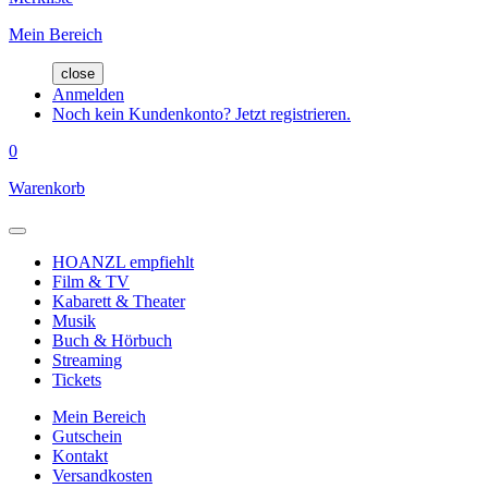
Mein Bereich
close
Anmelden
Noch kein Kundenkonto? Jetzt registrieren.
0
Warenkorb
HOANZL empfiehlt
Film & TV
Kabarett & Theater
Musik
Buch & Hörbuch
Streaming
Tickets
Mein Bereich
Gutschein
Kontakt
Versandkosten