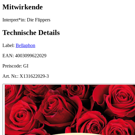
Mitwirkende
Interpret*in:
Die Flippers
Technische Details
Label:
Bellaphon
EAN:
4003099622029
Preiscode:
GI
Art. Nr.:
X131622029-3