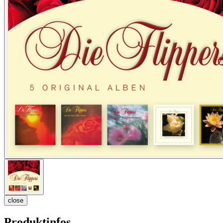
close
Produktinfos