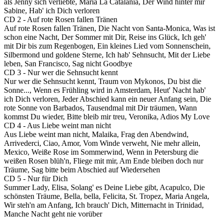
als Jenny sich verliebte, Maria La Catalania, Der Wind hinter mir
Sabine, Hab' ich Dich verloren
CD 2 - Auf rote Rosen fallen Tränen
Auf rote Rosen fallen Tränen, Die Nacht von Santa-Monica, Was ist
schon eine Nacht, Der Sommer mit Dir, Reise ins Glück, Ich geh'
mit Dir bis zum Regenbogen, Ein kleines Lied vom Sonnenschein,
Silbermond und goldene Sterne, Ich hab' Sehnsucht, Mit der Liebe
leben, San Francisco, Sag nicht Goodbye
CD 3 - Nur wer die Sehnsucht kennt
Nur wer die Sehnsucht kennt, Traum von Mykonos, Du bist die
Sonne..., Wenn es Frühling wird in Amsterdam, Heut' Nacht hab'
ich Dich verloren, Jeder Abschied kann ein neuer Anfang sein, Die
rote Sonne von Barbados, Tausendmal mit Dir träumen, Wann
kommst Du wieder, Bitte bleib mir treu, Veronika, Adios My Love
CD 4 - Aus Liebe weint man nicht
Aus Liebe weint man nicht, Malaika, Frag den Abendwind,
Arrivederci, Ciao, Amor, Vom Winde verweht, Nie mehr allein,
Mexico, Weiße Rose im Sommerwind, Wenn in Petersburg die
weißen Rosen blüh'n, Fliege mit mir, Am Ende bleiben doch nur
Träume, Sag bitte beim Abschied auf Wiedersehen
CD 5 - Nur für Dich
Summer Lady, Elisa, Solang' es Deine Liebe gibt, Acapulco, Die
schönsten Träume, Bella, bella, Felicita, St. Tropez, Maria Angela,
Wir steh'n am Anfang, Ich brauch' Dich, Mitternacht in Trinidad,
Manche Nacht geht nie vorüber