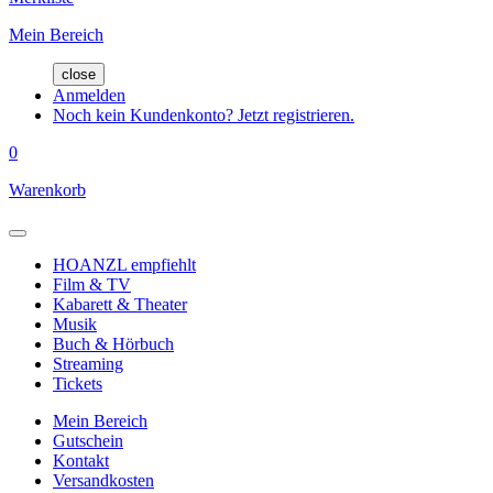
Mein Bereich
close
Anmelden
Noch kein Kundenkonto? Jetzt registrieren.
0
Warenkorb
HOANZL empfiehlt
Film & TV
Kabarett & Theater
Musik
Buch & Hörbuch
Streaming
Tickets
Mein Bereich
Gutschein
Kontakt
Versandkosten