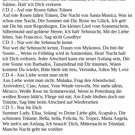
Sabine, Hab' ich Dich verloren
CD 2 - Auf rote Rosen fallen Tränen
Auf rote Rosen fallen Tränen, Die Nacht von Santa-Monica, Was ist
schon eine Nacht, Der Sommer mit Dir, Reise ins Glück, Ich geh'
mit Dir bis zum Regenbogen, Ein kleines Lied vom Sonnenschein,
Silbermond und goldene Sterne, Ich hab' Sehnsucht, Mit der Liebe
leben, San Francisco, Sag nicht Goodbye
CD 3 - Nur wer die Sehnsucht kennt
Nur wer die Sehnsucht kennt, Traum von Mykonos, Du bist die
Sonne..., Wenn es Frühling wird in Amsterdam, Heut' Nacht hab'
ich Dich verloren, Jeder Abschied kann ein neuer Anfang sein, Die
rote Sonne von Barbados, Tausendmal mit Dir träumen, Wann
kommst Du wieder, Bitte bleib mir treu, Veronika, Adios My Love
CD 4 - Aus Liebe weint man nicht
Aus Liebe weint man nicht, Malaika, Frag den Abendwind,
Arrivederci, Ciao, Amor, Vom Winde verweht, Nie mehr allein,
Mexico, Weiße Rose im Sommerwind, Wenn in Petersburg die
weißen Rosen blüh'n, Fliege mit mir, Am Ende bleiben doch nur
Träume, Sag bitte beim Abschied auf Wiedersehen
CD 5 - Nur für Dich
Summer Lady, Elisa, Solang' es Deine Liebe gibt, Acapulco, Die
schönsten Träume, Bella, bella, Felicita, St. Tropez, Maria Angela,
Wir steh'n am Anfang, Ich brauch' Dich, Mitternacht in Trinidad,
Manche Nacht geht nie vorüber