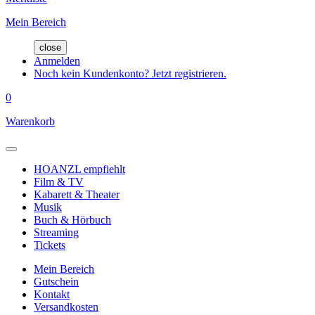
Mein Bereich
close
Anmelden
Noch kein Kundenkonto? Jetzt registrieren.
0
Warenkorb
HOANZL empfiehlt
Film & TV
Kabarett & Theater
Musik
Buch & Hörbuch
Streaming
Tickets
Mein Bereich
Gutschein
Kontakt
Versandkosten