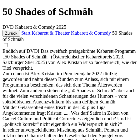
50 Shades of Schmäh
DVD
Kabarett & Comedy
2025
Start
Kabarett & Theater
Kabarett & Comedy
50 Shades
Zurück
of Schmäh
Endlich auf DVD! Das zweifach preisgekrönte Kabarett-Programm
„50 Shades of Schmäh“ (Österreichischer Kabarettpreis 2023,
Salzburger Stier 2025) von Alex Kristan ist so facettenreich, wie der
Titel verspricht.
Zum einen ist Alex Kristan im Premierenjahr 2022 fünfzig
geworden und nahm diesen Runden zum Anlass, sich mit einem
Programm zu beschenken, das sich dem Thema Älterwerden
widmet. Zum anderen stehen die „50 Shades of Schmäh“ aber auch
für die vielen verschiedenen Schattierungen des Humors – vom
spitzbübischen Augenzwinkern bis zum deftigen Schmäh.
Mit der Gelassenheit eines frisch in der 50-plus-Liga
Angekommenen fragt Kristan: „... Was darf Satire in Zeiten von
Cancel Culture und Political Correctness eigentlich noch? Und ist
„politisch korrekt“ nicht eigentlich ein Widerspruch in sich?“
In seiner unvergleichlichen Mischung aus Schmäh, Pointen und
rotzfrechem Charme hält er der Gesellschaft den Spiegel vors