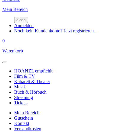
Mein Bereich
close
Anmelden
Noch kein Kundenkonto? Jetzt registrieren.
0
Warenkorb
HOANZL empfiehlt
Film & TV
Kabarett & Theater
Musik
Buch & Hörbuch
Streaming
Tickets
Mein Bereich
Gutschein
Kontakt
Versandkosten