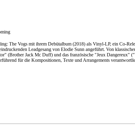
oming
: The Vogs mit ihrem Debütalbum (2018) als Vinyl-LP, ein Co-Release
ndruckenden Leadgesang von Elodie Sunn angeführt. Von klassischem Sp
tor" (Brother Jack Mc Duff) und das französische "Jeux Dangereux" (
ührend für die Kompositionen, Texte und Arrangements verantwortlic