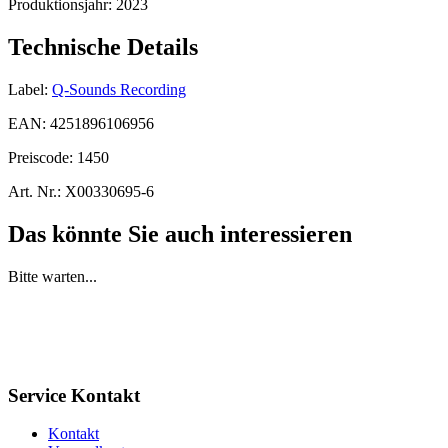
Produktionsjahr:
2023
Technische Details
Label:
Q-Sounds Recording
EAN:
4251896106956
Preiscode:
1450
Art. Nr.:
X00330695-6
Das könnte Sie auch interessieren
Bitte warten...
Service Kontakt
Kontakt