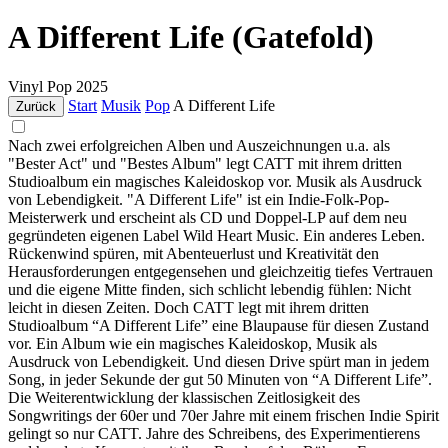
A Different Life (Gatefold)
Vinyl
Pop
2025
Start
Musik
Pop
A Different Life
Zurück
Nach zwei erfolgreichen Alben und Auszeichnungen u.a. als
"Bester Act" und "Bestes Album" legt CATT mit ihrem dritten
Studioalbum ein magisches Kaleidoskop vor. Musik als Ausdruck
von Lebendigkeit. "A Different Life" ist ein Indie-Folk-Pop-
Meisterwerk und erscheint als CD und Doppel-LP auf dem neu
gegründeten eigenen Label Wild Heart Music. Ein anderes Leben.
Rückenwind spüren, mit Abenteuerlust und Kreativität den
Herausforderungen entgegensehen und gleichzeitig tiefes Vertrauen
und die eigene Mitte finden, sich schlicht lebendig fühlen: Nicht
leicht in diesen Zeiten. Doch CATT legt mit ihrem dritten
Studioalbum “A Different Life” eine Blaupause für diesen Zustand
vor. Ein Album wie ein magisches Kaleidoskop, Musik als
Ausdruck von Lebendigkeit. Und diesen Drive spürt man in jedem
Song, in jeder Sekunde der gut 50 Minuten von “A Different Life”.
Die Weiterentwicklung der klassischen Zeitlosigkeit des
Songwritings der 60er und 70er Jahre mit einem frischen Indie Spirit
gelingt so nur CATT. Jahre des Schreibens, des Experimentierens