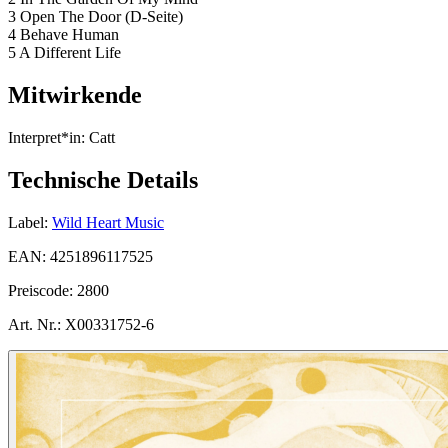
3 Open The Door (D-Seite)
4 Behave Human
5 A Different Life
Mitwirkende
Interpret*in:
Catt
Technische Details
Label:
Wild Heart Music
EAN:
4251896117525
Preiscode:
2800
Art. Nr.:
X00331752-6