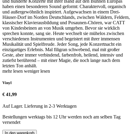
und hunderte Konzerte mit ihrer Band auf den Bühnen Europas
haben einen besonderen Sound geformt: Charaktervoll, organisch
und außergewöhnlich inspiriert. Aufgewachsen in einem Drei-
Häuser-Dorf im Norden Deutschlands, zwischen Wäldern, Feldern,
klassischer Klavierausbildung und Posaunen-Chören, war CATT
von Kindesbeinen an von Musik umgeben. Bevor sie wirklich
sprechen konnte, sang sie. Heute wechselt sie mühelos zwischen
verschiedenen Instrumenten und begeistert mit ihrer immensen
Musikalität und Spielfreude. Jeder Song, jede Konzertnacht ein
einzigartiges Erlebnis. Mal filigran schwebend, mal mit großer
Geste, aber immer verbindend, farbenfroh, heilend, intensiv und
zutiefst berührend – mit einer Magie, die noch lange nach dem
letzten Ton anhält.
mehr lesen
weniger lesen
Vinyl
€ 41,99
Auf Lager. Lieferung in 2-3 Werktagen
Bestellungen werktags bis 12 Uhr werden noch am selben Tag
versendet
In den warenkorb