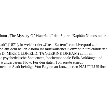
lbum „The Mystery Of Waterfalls“ den Spuren Kapitän Nemos unter
dt“ (1871), in welcher der „Great Eastern“ von Liverpool zur
Band auf dem neuen Album ihr musikalisches Konzept in unveränderter
 (PINK FLOYD, MIKE OLDFIELD, TANGERINE DREAM) zu ihrem
rende psychedelische Sequenzen, hochemotionale Folk-Anklänge und
 wunderbarem Flow. Für den guten Ton sorgte erneut
enden Stadt beiträgt. Von Beginn an konzipierten NAUTILUS ihre