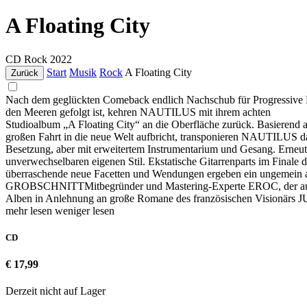
A Floating City
CD
Rock
2022
Start
Musik
Rock
A Floating City
Zurück
Nach dem geglückten Comeback endlich Nachschub für Progressive 
den Meeren gefolgt ist, kehren NAUTILUS mit ihrem achten
Studioalbum „A Floating City“ an die Oberfläche zurück. Basierend 
großen Fahrt in die neue Welt aufbricht, transponieren NAUTILUS da
Besetzung, aber mit erweitertem Instrumentarium und Gesang. E
unverwechselbaren eigenen Stil. Ekstatische Gitarrenparts im Final
überraschende neue Facetten und Wendungen ergeben ein ungemein a
GROBSCHNITTMitbegründer und Mastering-Experte EROC, der auch ei
Alben in Anlehnung an große Romane des französischen Visionär
mehr lesen
weniger lesen
CD
€ 17,99
Derzeit nicht auf Lager