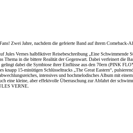
Fans! Zwei Jahre, nachdem die gefeierte Band auf ihrem Comeback-A
auf Jules Vernes halbfiktiver Reisebeschreibung „Eine Schwimmende Sta
s Thema in die bittere Realität der Gegenwart. Dabei verfeinert die 
rneut gelingt dabei die Symbiose ihrer Einflüsse aus den 70ern
e des knapp 15-minütigen Schlüsseltracks „The Great Eastern“, pulsie
bwechlungsreiches, intensives und hochmelodisches Album mit einem
ne kleine, aber effektvolle Überraschung zur Abfahrt der schwimm
s JULES VERNE.