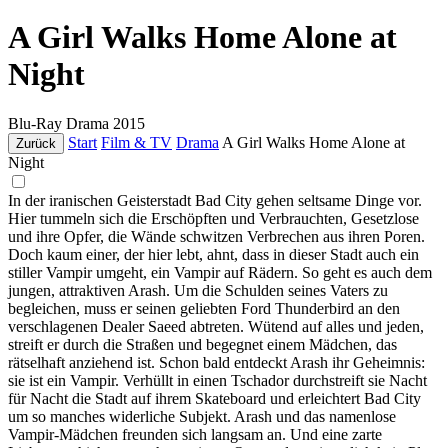
A Girl Walks Home Alone at
Night
Blu-Ray
Drama
2015
Start
Film & TV
Drama
A Girl Walks Home Alone at
Zurück
Night
In der iranischen Geisterstadt Bad City gehen seltsame Dinge vor.
Hier tummeln sich die Erschöpften und Verbrauchten, Gesetzlose
und ihre Opfer, die Wände schwitzen Verbrechen aus ihren Poren.
Doch kaum einer, der hier lebt, ahnt, dass in dieser Stadt auch ein
stiller Vampir umgeht, ein Vampir auf Rädern. So geht es auch dem
jungen, attraktiven Arash. Um die Schulden seines Vaters zu
begleichen, muss er seinen geliebten Ford Thunderbird an den
verschlagenen Dealer Saeed abtreten. Wütend auf alles und jeden,
streift er durch die Straßen und begegnet einem Mädchen, das
rätselhaft anziehend ist. Schon bald entdeckt Arash ihr Geheimnis:
sie ist ein Vampir. Verhüllt in einen Tschador durchstreift sie Nacht
für Nacht die Stadt auf ihrem Skateboard und erleichtert Bad City
um so manches widerliche Subjekt. Arash und das namenlose
Vampir-Mädchen freunden sich langsam an. Und eine zarte