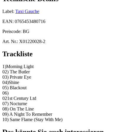
Label:
Taxi Gauche
EAN:
0765453480716
Preiscode:
BG
Art. Nr.:
X01220028-2
Trackliste
1)Morning Light
02) The Butler
03) Private Eye
04)Shine
05) Blackout
06)
021st Century Ltd
07) Nocturne
08) On The Line
09) A Night To Remember
10) Same Flame (Stay With Me)
Das könnte Sie auch interessieren