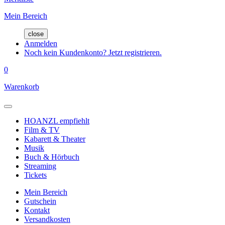
Mein Bereich
close
Anmelden
Noch kein Kundenkonto? Jetzt registrieren.
0
Warenkorb
HOANZL empfiehlt
Film & TV
Kabarett & Theater
Musik
Buch & Hörbuch
Streaming
Tickets
Mein Bereich
Gutschein
Kontakt
Versandkosten