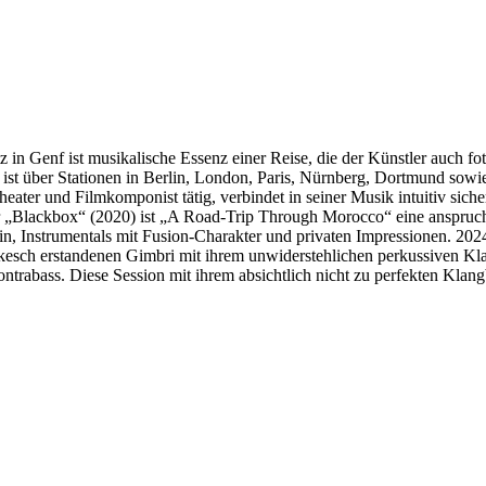
n Genf ist musikalische Essenz einer Reise, die der Künstler auch fot
t über Stationen in Berlin, London, Paris, Nürnberg, Dortmund sowie Re
eater und Filmkomponist tätig, verbindet in seiner Musik intuitiv sich
r „Blackbox“ (2020) ist „A Road-Trip Through Morocco“ eine anspruchs
 Instrumentals mit Fusion-Charakter und privaten Impressionen. 2024 gr
akesch erstandenen Gimbri mit ihrem unwiderstehlichen perkussiven Kl
rabass. Diese Session mit ihrem absichtlich nicht zu perfekten Klangb