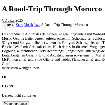
A Road-Trip Through Morocco
CD
Jazz
2025
Start
Musik
Jazz
A Road-Trip Through Morocco
Zurück
Das brandneue Album des deutschen Singer-Songwriters mit Wohnsitz i
Musik. George Leitenberger, aufgewachsen im Schorndorfer Schloss, is
Sänger und Songschreiber ist zudem als Fotograf, Schauspieler und Th
Brecht / Weill mit Orientalischem. Nach dem sehr düsteren Vorgänge
Logbuch, authentischen Field Recordings, Songs übers Unterwegs-sein,
Leitenberger an Gesang, E- und Akustikgitarren sowie einer in Marr
McKinnon an E- und Slide-Gitarre und Tobias Fleischer an E- und Kont
Genf.
mehr lesen
weniger lesen
CD
€ 17,99
Derzeit nicht auf Lager
Produkt anfragen