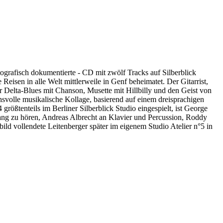
ografisch dokumentierte - CD mit zwölf Tracks auf Silberblick
isen in alle Welt mittlerweile in Genf beheimatet. Der Gitarrist,
er Delta-Blues mit Chanson, Musette mit Hillbilly und den Geist von
volle musikalische Kollage, basierend auf einem dreisprachigen
ößtenteils im Berliner Silberblick Studio eingespielt, ist George
ang zu hören, Andreas Albrecht an Klavier und Percussion, Roddy
ild vollendete Leitenberger später im eigenem Studio Atelier n°5 in