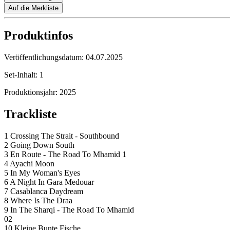
Auf die Merkliste
Produktinfos
Veröffentlichungsdatum:
04.07.2025
Set-Inhalt:
1
Produktionsjahr:
2025
Trackliste
1 Crossing The Strait - Southbound
2 Going Down South
3 En Route - The Road To Mhamid 1
4 Ayachi Moon
5 In My Woman's Eyes
6 A Night In Gara Medouar
7 Casablanca Daydream
8 Where Is The Draa
9 In The Sharqi - The Road To Mhamid
02
10 Kleine Bunte Fische