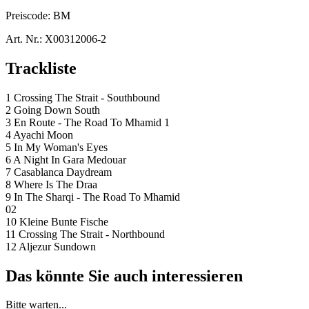
Preiscode:
BM
Art. Nr.:
X00312006-2
Trackliste
1 Crossing The Strait - Southbound
2 Going Down South
3 En Route - The Road To Mhamid 1
4 Ayachi Moon
5 In My Woman's Eyes
6 A Night In Gara Medouar
7 Casablanca Daydream
8 Where Is The Draa
9 In The Sharqi - The Road To Mhamid
02
10 Kleine Bunte Fische
11 Crossing The Strait - Northbound
12 Aljezur Sundown
Das könnte Sie auch interessieren
Bitte warten...