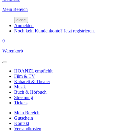
Mein Bereich
close
Anmelden
Noch kein Kundenkonto? Jetzt registrieren.
0
Warenkorb
HOANZL empfiehlt
Film & TV
Kabarett & Theater
Musik
Buch & Hörbuch
Streaming
Tickets
Mein Bereich
Gutschein
Kontakt
Versandkosten