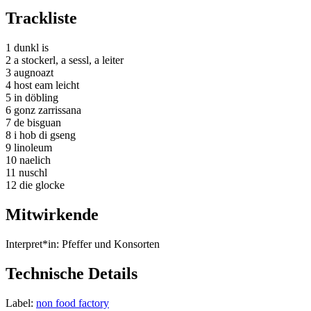
Trackliste
1 dunkl is
2 a stockerl, a sessl, a leiter
3 augnoazt
4 host eam leicht
5 in döbling
6 gonz zarrissana
7 de bisguan
8 i hob di gseng
9 linoleum
10 naelich
11 nuschl
12 die glocke
Mitwirkende
Interpret*in:
Pfeffer und Konsorten
Technische Details
Label:
non food factory