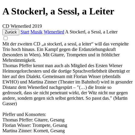
A Stockerl, a Sessl, a Leiter
CD
Wienerlied
2019
Start
Musik
Wienerlied
A Stockerl, a Sessl, a Leiter
Zurück
Mit der zweiten CD „a stockerl, a sessl, a leiter“ will das verspielte
Trio hoch hinaus. Ein Kampf gegen die Erdanziehungskraft
(besonders in Wien). Mit Gitarre, Trompeten und in fröhlicher
Mehrstimmigkeit.
Thomas Pfeffer kennt man auch als Mitglied des Ersten Wiener
Heimorgelorchesters und die dortige Sprachverliebtheit überträgt er
hier auf den Dialekt. Gemeinsam mit Florian Wisser (ebenfalls
EWHO) und Martina Zinner (Theater im Bahnhof) wird in gesunder
Distanz dem Wienerlied nachgespürt – "(…) die Ironie so
gedrosselt, dass sie nicht penetrant wirkt, der Witz nicht nur gegen
andere, sondern gegen sich selbst gerichtet. So passt das." (Martin
Gasser)
Pfeffer und Konsorten:
Thomas Pfeffer: Gitarre, Gesang
Florian Wisser: Trompete, Gesang
Martina Zinner: Kornett, Gesang