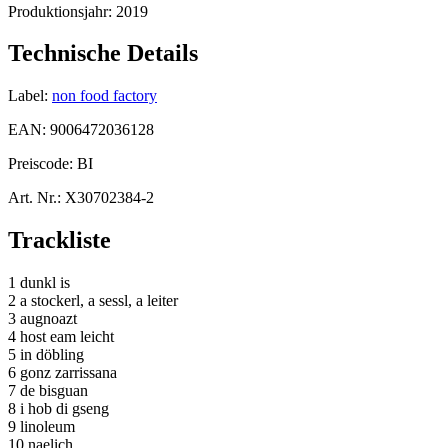
Produktionsjahr:
2019
Technische Details
Label:
non food factory
EAN:
9006472036128
Preiscode:
BI
Art. Nr.:
X30702384-2
Trackliste
1 dunkl is
2 a stockerl, a sessl, a leiter
3 augnoazt
4 host eam leicht
5 in döbling
6 gonz zarrissana
7 de bisguan
8 i hob di gseng
9 linoleum
10 naelich