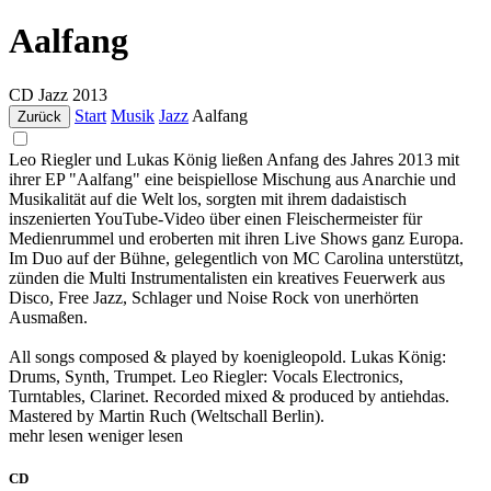
Aalfang
CD
Jazz
2013
Start
Musik
Jazz
Aalfang
Zurück
Leo Riegler und Lukas König ließen Anfang des Jahres 2013 mit
ihrer EP "Aalfang" eine beispiellose Mischung aus Anarchie und
Musikalität auf die Welt los, sorgten mit ihrem dadaistisch
inszenierten YouTube-Video über einen Fleischermeister für
Medienrummel und eroberten mit ihren Live Shows ganz Europa.
Im Duo auf der Bühne, gelegentlich von MC Carolina unterstützt,
zünden die Multi Instrumentalisten ein kreatives Feuerwerk aus
Disco, Free Jazz, Schlager und Noise Rock von unerhörten
Ausmaßen.
All songs composed & played by koenigleopold. Lukas König:
Drums, Synth, Trumpet. Leo Riegler: Vocals Electronics,
Turntables, Clarinet. Recorded mixed & produced by antiehdas.
Mastered by Martin Ruch (Weltschall Berlin).
mehr lesen
weniger lesen
CD