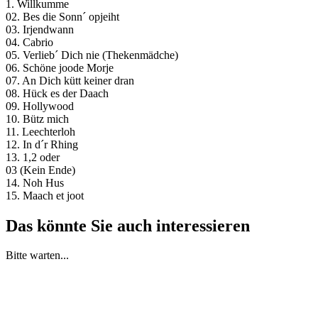
1. Willkumme
02. Bes die Sonn´ opjeiht
03. Irjendwann
04. Cabrio
05. Verlieb´ Dich nie (Thekenmädche)
06. Schöne joode Morje
07. An Dich kütt keiner dran
08. Hück es der Daach
09. Hollywood
10. Bütz mich
11. Leechterloh
12. In d´r Rhing
13. 1,2 oder
03 (Kein Ende)
14. Noh Hus
15. Maach et joot
Das könnte Sie auch interessieren
Bitte warten...