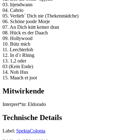
03. Irjendwann
04. Cabrio
05. Verlieb´ Dich nie (Thekenmädche)
06. Schöne joode Morje
07. An Dich kütt keiner dran
08. Hück es der Daach
09. Hollywood
10. Bütz mich
11. Leechterloh
12. In d´r Rhing
13. 1,2 oder
03 (Kein Ende)
14. Noh Hus
15. Maach et joot
Mitwirkende
Interpret*in:
Eldorado
Technische Details
Label:
SpektaColonia