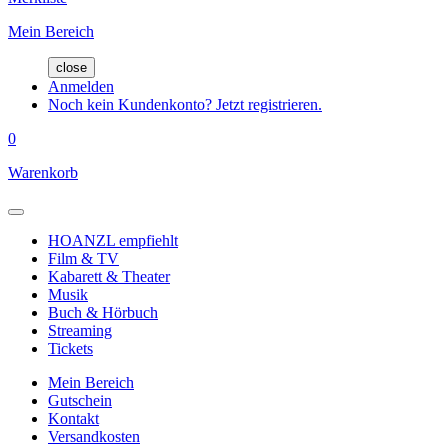
Mein Bereich
close
Anmelden
Noch kein Kundenkonto? Jetzt registrieren.
0
Warenkorb
HOANZL empfiehlt
Film & TV
Kabarett & Theater
Musik
Buch & Hörbuch
Streaming
Tickets
Mein Bereich
Gutschein
Kontakt
Versandkosten