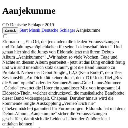
Aanjekumme
CD
Deutsche Schlager
2019
Start
Musik
Deutsche Schlager
Aanjekumme
Zurück
Eldorado – „Ein Ort, der jemandem die idealen Voraussetzungen
und Entfaltungs-möglichkeiten für seine Leidenschaft bietet“. Und
genau hier sind die Jungs von Eldorado jetzt mit ihrem Debut-
Album „Aanjekumme“! „Wir haben so viele Wochen, Tage und
Nächte an diesem Album gearbeitet - jetzt ist das Ding endlich fertig
und wir sind unendlich stolz darauf“, gibt die Band unisono zu
Protokoll. Neben der Debut-Single „1,2,3 (Kein Ende)“, dem 19er
SessionsHit „An Dich kütt keiner dran“, dem TOP Jeck-Titel „Bes
die Sonn´ opjeiht“ oder der Sommer-Sonne-Gute Laune-Nummer
„Cabrio“ erwartet die Hörer ein grandioser Mix von insgesamt 14
Eldorado-Titeln, welcher eindrucksvoll die musikalische Bandbreite
dieser Band widerspiegelt. Chapeau! Darüber hinaus wird die
kommende Single-Auskopplung „Verlieb´Dich nie“
(Thekenmädche) garantiert für Furore sorgen. Eldorado hat mit dem
Debut-Album „Aanjekumme“ sicher die Voraussetzungen
geschaffen, damit sich die Leidenschaften der Zuhörer ideal
entfalten können!