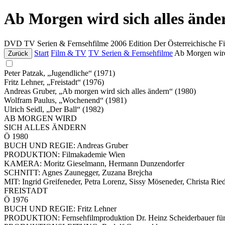
Ab Morgen wird sich alles ände
DVD
TV Serien & Fernsehfilme
2006
Edition Der Österreichische F
Start
Film & TV
TV Serien & Fernsehfilme
Ab Morgen wird 
Zurück
Peter Patzak, „Jugendliche“ (1971)
Fritz Lehner, „Freistadt“ (1976)
Andreas Gruber, „Ab morgen wird sich alles ändern“ (1980)
Wolfram Paulus, „Wochenend“ (1981)
Ulrich Seidl, „Der Ball“ (1982)
AB MORGEN WIRD
SICH ALLES ÄNDERN
Ö 1980
BUCH UND REGIE: Andreas Gruber
PRODUKTION: Filmakademie Wien
KAMERA: Moritz Gieselmann, Hermann Dunzendorfer
SCHNITT: Agnes Zaunegger, Zuzana Brejcha
MIT: Ingrid Greifeneder, Petra Lorenz, Sissy Möseneder, Christa Rie
FREISTADT
Ö 1976
BUCH UND REGIE: Fritz Lehner
PRODUKTION: Fernsehfilmproduktion Dr. Heinz Scheiderbauer f