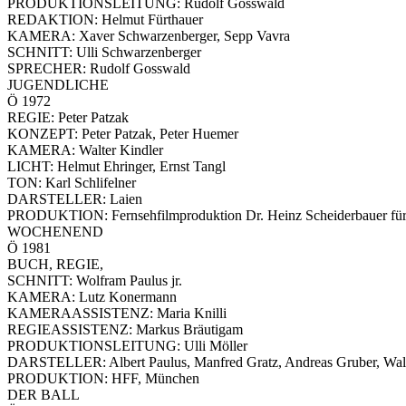
PRODUKTIONSLEITUNG: Rudolf Gosswald
REDAKTION: Helmut Fürthauer
KAMERA: Xaver Schwarzenberger, Sepp Vavra
SCHNITT: Ulli Schwarzenberger
SPRECHER: Rudolf Gosswald
JUGENDLICHE
Ö 1972
REGIE: Peter Patzak
KONZEPT: Peter Patzak, Peter Huemer
KAMERA: Walter Kindler
LICHT: Helmut Ehringer, Ernst Tangl
TON: Karl Schlifelner
DARSTELLER: Laien
PRODUKTION: Fernsehfilmproduktion Dr. Heinz Scheiderbauer f
WOCHENEND
Ö 1981
BUCH, REGIE,
SCHNITT: Wolfram Paulus jr.
KAMERA: Lutz Konermann
KAMERAASSISTENZ: Maria Knilli
REGIEASSISTENZ: Markus Bräutigam
PRODUKTIONSLEITUNG: Ulli Möller
DARSTELLER: Albert Paulus, Manfred Gratz, Andreas Gruber, Waltr
PRODUKTION: HFF, München
DER BALL