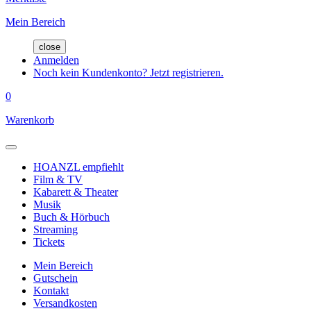
Mein Bereich
close
Anmelden
Noch kein Kundenkonto? Jetzt registrieren.
0
Warenkorb
HOANZL empfiehlt
Film & TV
Kabarett & Theater
Musik
Buch & Hörbuch
Streaming
Tickets
Mein Bereich
Gutschein
Kontakt
Versandkosten