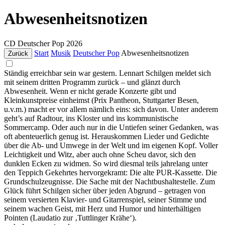
Abwesenheitsnotizen
CD
Deutscher Pop
2026
Start
Musik
Deutscher Pop
Abwesenheitsnotizen
Zurück
Ständig erreichbar sein war gestern. Lennart Schilgen meldet sich
mit seinem dritten Programm zurück – und glänzt durch
Abwesenheit. Wenn er nicht gerade Konzerte gibt und
Kleinkunstpreise einheimst (Prix Pantheon, Stuttgarter Besen,
u.v.m.) macht er vor allem nämlich eins: sich davon. Unter anderem
geht’s auf Radtour, ins Kloster und ins kommunistische
Sommercamp. Oder auch nur in die Untiefen seiner Gedanken, was
oft abenteuerlich genug ist. Herauskommen Lieder und Gedichte
über die Ab- und Umwege in der Welt und im eigenen Kopf. Voller
Leichtigkeit und Witz, aber auch ohne Scheu davor, sich den
dunklen Ecken zu widmen. So wird diesmal teils jahrelang unter
den Teppich Gekehrtes hervorgekramt: Die alte PUR-Kassette. Die
Grundschulzeugnisse. Die Sache mit der Nachtbushaltestelle. Zum
Glück führt Schilgen sicher über jeden Abgrund – getragen von
seinem versierten Klavier- und Gitarrenspiel, seiner Stimme und
seinem wachen Geist, mit Herz und Humor und hinterhältigen
Pointen (Laudatio zur ‚Tuttlinger Krähe‘).