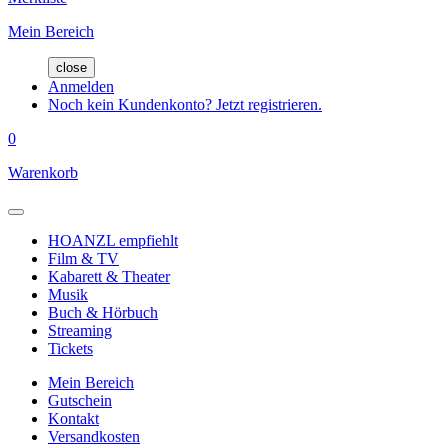
Mein Bereich
close
Anmelden
Noch kein Kundenkonto? Jetzt registrieren.
0
Warenkorb
HOANZL empfiehlt
Film & TV
Kabarett & Theater
Musik
Buch & Hörbuch
Streaming
Tickets
Mein Bereich
Gutschein
Kontakt
Versandkosten