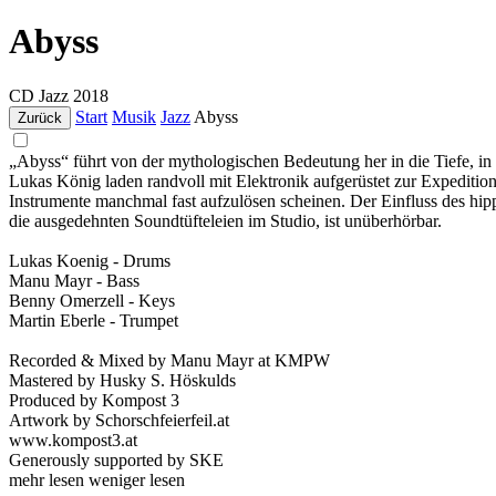
Abyss
CD
Jazz
2018
Start
Musik
Jazz
Abyss
Zurück
„Abyss“ führt von der mythologischen Bedeutung her in die Tiefe, 
Lukas König laden randvoll mit Elektronik aufgerüstet zur Expedition
Instrumente manchmal fast aufzulösen scheinen. Der Einfluss des hip
die ausgedehnten Soundtüfteleien im Studio, ist unüberhörbar.
Lukas Koenig - Drums
Manu Mayr - Bass
Benny Omerzell - Keys
Martin Eberle - Trumpet
Recorded & Mixed by Manu Mayr at KMPW
Mastered by Husky S. Höskulds
Produced by Kompost 3
Artwork by Schorschfeierfeil.at
www.kompost3.at
Generously supported by SKE
mehr lesen
weniger lesen