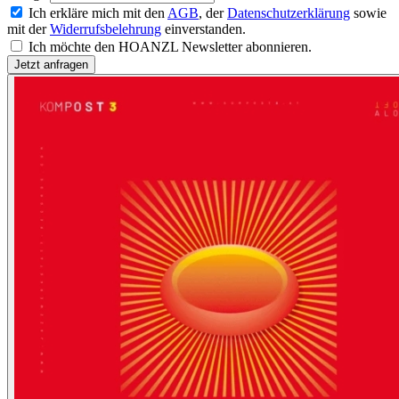
Ich erkläre mich mit den
AGB
, der
Datenschutzerklärung
sowie
mit der
Widerrufsbelehrung
einverstanden.
Ich möchte den HOANZL Newsletter abonnieren.