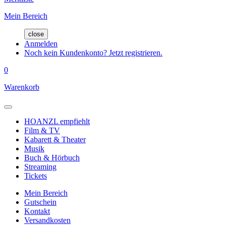
Mein Bereich
close
Anmelden
Noch kein Kundenkonto? Jetzt registrieren.
0
Warenkorb
HOANZL empfiehlt
Film & TV
Kabarett & Theater
Musik
Buch & Hörbuch
Streaming
Tickets
Mein Bereich
Gutschein
Kontakt
Versandkosten