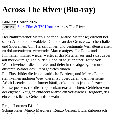
Across The River (Blu-ray)
Blu-Ray
Horror
2026
Start
Film & TV
Horror
Across The River
Zurück
Der Naturforscher Marco Contrada (Marco Marchese) erreicht bei
seiner Arbeit die bewaldeten Gebiete an der Grenze zwischen Italien
und Slowenien. Um Tierzählungen und bestimmte Verhaltensweisen
zu dokumentieren, verwendet Marco aufgestellte Foto- und
Filmfallen. Immer wieder wertet er das Material aus und stößt dabei
auf merkwürdige Fehlbilder. Unbeirrt folgt er einer Route von
Wildschweinen, die ihn tiefer und tiefer in die abgelegenen und
düsteren Wälder des Grenzgebietes führen.
Ein Fluss bildet die letzte natürliche Barriere, und Marco Contrada
sieht keinen anderen Weg, diesen zu überqueren, damit er seine
Arbeit beenden kann. Immer häufiger kommt es jetzt zu bizarren
Filmsequenzen, die die Trophäenkameras ablichten. Getrieben von
der eigenen Neugier, entdeckt Marco ein verlassenes Bergdorf, das
ein entsetzliches Geheimnis bewahrt.
Regie: Lorenzo Bianchini
Schauspieler: Marco Marchese, Renzo Gariup, Lidia Zabrieszach