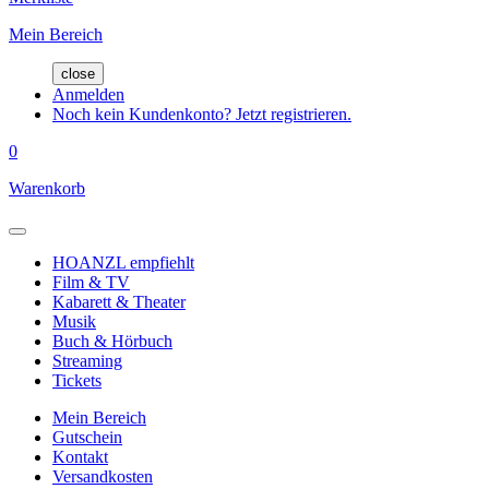
Mein Bereich
close
Anmelden
Noch kein Kundenkonto? Jetzt registrieren.
0
Warenkorb
HOANZL empfiehlt
Film & TV
Kabarett & Theater
Musik
Buch & Hörbuch
Streaming
Tickets
Mein Bereich
Gutschein
Kontakt
Versandkosten