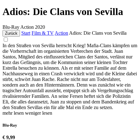
Adios: Die Clans von Sevilla
Blu-Ray
Action
2020
Start
Film & TV
Action
Adios: Die Clans von Sevilla
Zurück
In den Straßen von Sevilla herrscht Krieg! Mafia-Clans kämpfen um
die Vorherrschaft im organisierten Verbrechen der Stadt. Juan
Santos, Mitglied des einflussreichen Clans der Santos, verlässt nur
kurz das Gefängnis, um die Kommunion seiner kleinen Tochter
Estrella besuchen zu können. Als er mit seiner Familie auf dem
Nachhauseweg in einen Crash verwickelt wird und die Kleine dabei
stirbt, schwört Juan Rache. Rache nicht nur am Todesfahrer,
sondern auch an den Hintermännern. Denn was zunächst wie ein
tragischer Autounfall aussieht, entpuppt sich als Vergeltungsschlag
rivalisierender Familien. An seine Fersen heftet sich die Polizistin
Eli, die alles daransetzt, Juan zu stoppen und dem Bandenkrieg auf
den Straßen Sevillas ein für alle Mal ein Ende zu setzen.
mehr lesen
weniger lesen
Blu-Ray
€ 9,99