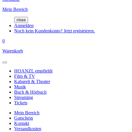
Mein Bereich
close
Anmelden
Noch kein Kundenkonto? Jetzt registrieren.
0
Warenkorb
HOANZL empfiehlt
Film & TV
Kabarett & Theater
Musik
Buch & Hörbuch
Streaming
Tickets
Mein Bereich
Gutschein
Kontakt
Versandkosten