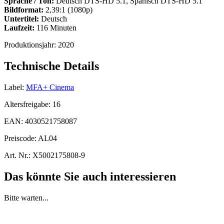
Sprache / Ton:
Deutsch DTS-HD 5.1, Spanisch DTS-HD 5.1
Bildformat:
2,39:1 (1080p)
Untertitel:
Deutsch
Laufzeit:
116 Minuten
Produktionsjahr:
2020
Technische Details
Label:
MFA+ Cinema
Altersfreigabe:
16
EAN:
4030521758087
Preiscode:
AL04
Art. Nr.:
X5002175808-9
Das könnte Sie auch interessieren
Bitte warten...