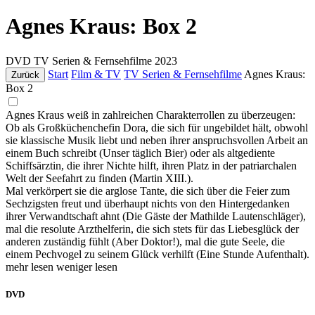
Agnes Kraus: Box 2
DVD
TV Serien & Fernsehfilme
2023
Start
Film & TV
TV Serien & Fernsehfilme
Agnes Kraus:
Zurück
Box 2
Agnes Kraus weiß in zahlreichen Charakterrollen zu überzeugen:
Ob als Großküchenchefin Dora, die sich für ungebildet hält, obwohl
sie klassische Musik liebt und neben ihrer anspruchsvollen Arbeit an
einem Buch schreibt (Unser täglich Bier) oder als altgediente
Schiffsärztin, die ihrer Nichte hilft, ihren Platz in der patriarchalen
Welt der Seefahrt zu finden (Martin XIII.).
Mal verkörpert sie die arglose Tante, die sich über die Feier zum
Sechzigsten freut und überhaupt nichts von den Hintergedanken
ihrer Verwandtschaft ahnt (Die Gäste der Mathilde Lautenschläger),
mal die resolute Arzthelferin, die sich stets für das Liebesglück der
anderen zuständig fühlt (Aber Doktor!), mal die gute Seele, die
einem Pechvogel zu seinem Glück verhilft (Eine Stunde Aufenthalt).
mehr lesen
weniger lesen
DVD