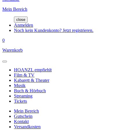
Mein Bereich
close
Anmelden
Noch kein Kundenkonto? Jetzt registrieren.
0
Warenkorb
HOANZL empfiehlt
Film & TV
Kabarett & Theater
Musik
Buch & Hörbuch
Streaming
Tickets
Mein Bereich
Gutschein
Kontakt
Versandkosten