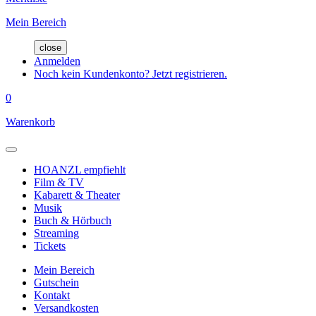
Mein Bereich
close
Anmelden
Noch kein Kundenkonto? Jetzt registrieren.
0
Warenkorb
HOANZL empfiehlt
Film & TV
Kabarett & Theater
Musik
Buch & Hörbuch
Streaming
Tickets
Mein Bereich
Gutschein
Kontakt
Versandkosten