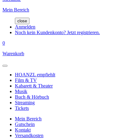
Mein Bereich
close
Anmelden
Noch kein Kundenkonto? Jetzt registrieren.
0
Warenkorb
HOANZL empfiehlt
Film & TV
Kabarett & Theater
Musik
Buch & Hörbuch
Streaming
Tickets
Mein Bereich
Gutschein
Kontakt
Versandkosten