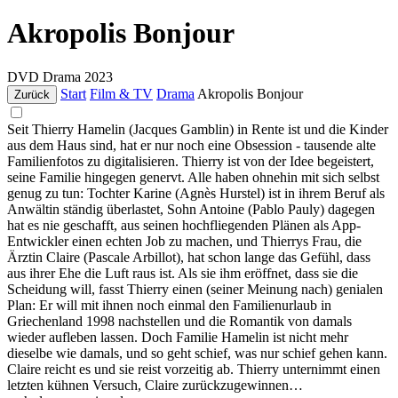
Akropolis Bonjour
DVD
Drama
2023
Start
Film & TV
Drama
Akropolis Bonjour
Zurück
Seit Thierry Hamelin (Jacques Gamblin) in Rente ist und die Kinder
aus dem Haus sind, hat er nur noch eine Obsession - tausende alte
Familienfotos zu digitalisieren. Thierry ist von der Idee begeistert,
seine Familie hingegen genervt. Alle haben ohnehin mit sich selbst
genug zu tun: Tochter Karine (Agnès Hurstel) ist in ihrem Beruf als
Anwältin ständig überlastet, Sohn Antoine (Pablo Pauly) dagegen
hat es nie geschafft, aus seinen hochfliegenden Plänen als App-
Entwickler einen echten Job zu machen, und Thierrys Frau, die
Ärztin Claire (Pascale Arbillot), hat schon lange das Gefühl, dass
aus ihrer Ehe die Luft raus ist. Als sie ihm eröffnet, dass sie die
Scheidung will, fasst Thierry einen (seiner Meinung nach) genialen
Plan: Er will mit ihnen noch einmal den Familienurlaub in
Griechenland 1998 nachstellen und die Romantik von damals
wieder aufleben lassen. Doch Familie Hamelin ist nicht mehr
dieselbe wie damals, und so geht schief, was nur schief gehen kann.
Claire reicht es und sie reist vorzeitig ab. Thierry unternimmt einen
letzten kühnen Versuch, Claire zurückzugewinnen…