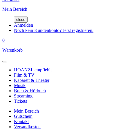
Mein Bereich
close
Anmelden
Noch kein Kundenkonto? Jetzt registrieren.
0
Warenkorb
HOANZL empfiehlt
Film & TV
Kabarett & Theater
Musik
Buch & Hörbuch
Streaming
Tickets
Mein Bereich
Gutschein
Kontakt
Versandkosten