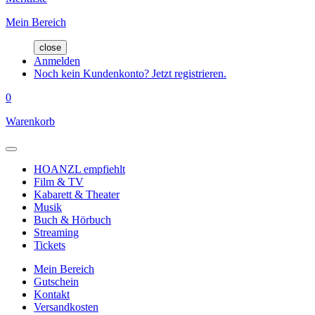
Mein Bereich
close
Anmelden
Noch kein Kundenkonto? Jetzt registrieren.
0
Warenkorb
HOANZL empfiehlt
Film & TV
Kabarett & Theater
Musik
Buch & Hörbuch
Streaming
Tickets
Mein Bereich
Gutschein
Kontakt
Versandkosten