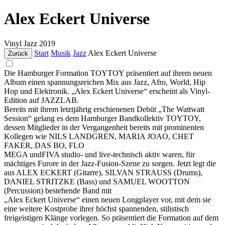
Alex Eckert Universe
Vinyl
Jazz
2019
Start
Musik
Jazz
Alex Eckert Universe
Zurück
Die Hamburger Formation TOYTOY präsentiert auf ihrem neuen
Album einen spannungsreichen Mix aus Jazz, Afro, World, Hip
Hop und Elektronik. „Alex Eckert Universe“ erscheint als Vinyl-
Edition auf JAZZLAB.
Bereits mit ihrem letztjährig erschienenen Debüt „The Wattwatt
Session“ gelang es dem Hamburger Bandkollektiv TOYTOY,
dessen Mitglieder in der Vergangenheit bereits mit prominenten
Kollegen wie NILS LANDGREN, MARIA JOAO, CHET
FAKER, DAS BO, FLO
MEGA undFIVA studio- und live-technisch aktiv waren, für
mächtiges Furore in der Jazz-Fusion-Szene zu sorgen. Jetzt legt die
aus ALEX ECKERT (Gitarre), SILVAN STRAUSS (Drums),
DANIEL STRITZKE (Bass) und SAMUEL WOOTTON
(Percussion) bestehende Band mit
„Alex Eckert Universe“ einen neuen Longplayer vor, mit dem sie
eine weitere Kostprobe ihrer höchst spannenden, stilistisch
freigeistigen Klänge vorlegen. So präsentiert die Formation auf dem