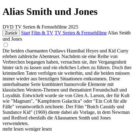
Alias Smith und Jones
DVD
TV Serien & Fernsehfilme
2025
Start
Film & TV
TV Serien & Fernsehfilme
Alias Smith
Zurück
und Jones
Die beiden charmanten Outlaws Hannibal Heyes und Kid Curry
erleben zahlreiche Abenteuer. Nachdem sie eine Reihe von
Verbrechen begangen haben, versuchen sie, ihre Vergangenheit
hinter sich zu lassen und ein ehrliches Leben zu führen. Doch ihre
kriminellen Taten verfolgen sie weiterhin, und die beiden müssen
immer wieder aus brenzligen Situationen entkommen. Diese
unterhaltsame Serie kombiniert humorvolle Elemente mit
klassischen Western-Themen und thematisiert Freundschaft und
Loyalität. Entwickelt wurde sie von Glen A. Larson, der für Kult
wie "Magnum", "Kampfstern Galactica" oder "Ein Colt für alle
Fälle" verantwortlich zeichnete. Der Film "Butch Cassidy und
Sundance Kid" (1969) diente dabei als Vorlage, in dem Newman
und Redford ebenfalls die Aliasnamen Smith und Jones
verwendeten.
mehr lesen
weniger lesen