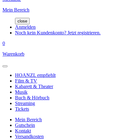
Mein Bereich
close
Anmelden
Noch kein Kundenkonto? Jetzt registrieren.
0
Warenkorb
HOANZL empfiehlt
Film & TV
Kabarett & Theater
Musik
Buch & Hörbuch
Streaming
Tickets
Mein Bereich
Gutschein
Kontakt
Versandkosten