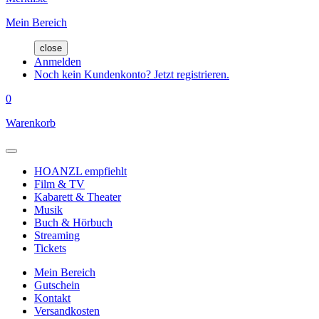
Mein Bereich
close
Anmelden
Noch kein Kundenkonto? Jetzt registrieren.
0
Warenkorb
HOANZL empfiehlt
Film & TV
Kabarett & Theater
Musik
Buch & Hörbuch
Streaming
Tickets
Mein Bereich
Gutschein
Kontakt
Versandkosten