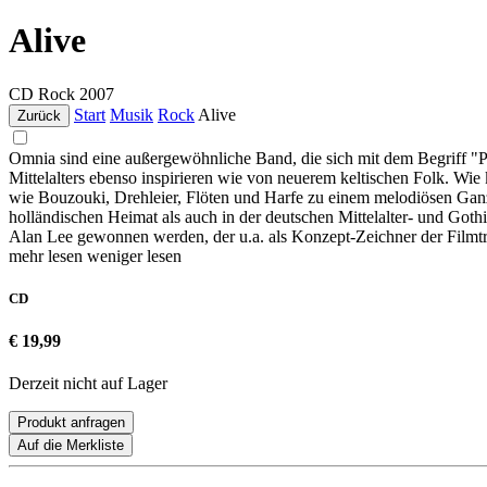
Alive
CD
Rock
2007
Start
Musik
Rock
Alive
Zurück
Omnia sind eine außergewöhnliche Band, die sich mit dem Begriff "P
Mittelalters ebenso inspirieren wie von neuerem keltischen Folk. Wie
wie Bouzouki, Drehleier, Flöten und Harfe zu einem melodiösen Gan
holländischen Heimat als auch in der deutschen Mittelalter- und Go
Alan Lee gewonnen werden, der u.a. als Konzept-Zeichner der Filmtri
mehr lesen
weniger lesen
CD
€ 19,99
Derzeit nicht auf Lager
Produkt anfragen
Auf die Merkliste