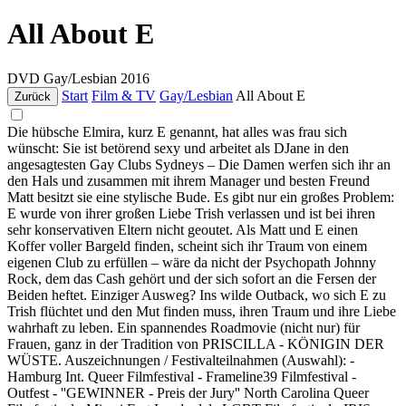
All About E
DVD
Gay/Lesbian
2016
Start
Film & TV
Gay/Lesbian
All About E
Zurück
Die hübsche Elmira, kurz E genannt, hat alles was frau sich
wünscht: Sie ist betörend sexy und arbeitet als DJane in den
angesagtesten Gay Clubs Sydneys – Die Damen werfen sich ihr an
den Hals und zusammen mit ihrem Manager und besten Freund
Matt besitzt sie eine stylische Bude. Es gibt nur ein großes Problem:
E wurde von ihrer großen Liebe Trish verlassen und ist bei ihren
sehr konservativen Eltern nicht geoutet. Als Matt und E einen
Koffer voller Bargeld finden, scheint sich ihr Traum von einem
eigenen Club zu erfüllen – wäre da nicht der Psychopath Johnny
Rock, dem das Cash gehört und der sich sofort an die Fersen der
Beiden heftet. Einziger Ausweg? Ins wilde Outback, wo sich E zu
Trish flüchtet und den Mut finden muss, ihren Traum und ihre Liebe
wahrhaft zu leben. Ein spannendes Roadmovie (nicht nur) für
Frauen, ganz in der Tradition von PRISCILLA - KÖNIGIN DER
WÜSTE. Auszeichnungen / Festivalteilnahmen (Auswahl): -
Hamburg Int. Queer Filmfestival - Frameline39 Filmfestival -
Outfest - ''GEWINNER - Preis der Jury'' North Carolina Queer