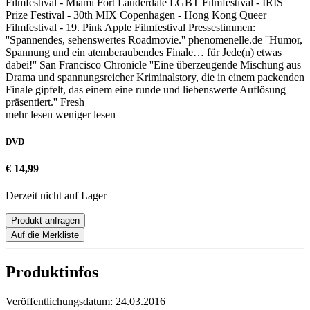
Filmfestival - Miami Fort Lauderdale LGBT Filmfestival - IRIS
Prize Festival - 30th MIX Copenhagen - Hong Kong Queer
Filmfestival - 19. Pink Apple Filmfestival Pressestimmen:
''Spannendes, sehenswertes Roadmovie.'' phenomenelle.de ''Humor,
Spannung und ein atemberaubendes Finale… für Jede(n) etwas
dabei!'' San Francisco Chronicle ''Eine überzeugende Mischung aus
Drama und spannungsreicher Kriminalstory, die in einem packenden
Finale gipfelt, das einem eine runde und liebenswerte Auflösung
präsentiert.'' Fresh
mehr lesen
weniger lesen
DVD
€ 14,99
Derzeit nicht auf Lager
Produkt anfragen
Auf die Merkliste
Produktinfos
Veröffentlichungsdatum:
24.03.2016