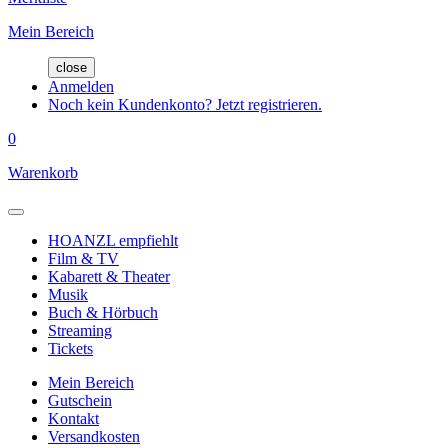
Mein Bereich
close
Anmelden
Noch kein Kundenkonto? Jetzt registrieren.
0
Warenkorb
HOANZL empfiehlt
Film & TV
Kabarett & Theater
Musik
Buch & Hörbuch
Streaming
Tickets
Mein Bereich
Gutschein
Kontakt
Versandkosten