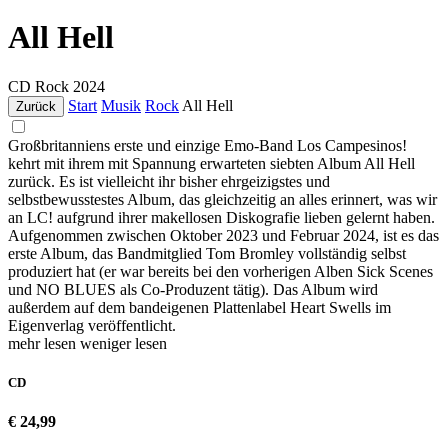
All Hell
CD
Rock
2024
Start
Musik
Rock
All Hell
Zurück
Großbritanniens erste und einzige Emo-Band Los Campesinos!
kehrt mit ihrem mit Spannung erwarteten siebten Album All Hell
zurück. Es ist vielleicht ihr bisher ehrgeizigstes und
selbstbewusstestes Album, das gleichzeitig an alles erinnert, was wir
an LC! aufgrund ihrer makellosen Diskografie lieben gelernt haben.
Aufgenommen zwischen Oktober 2023 und Februar 2024, ist es das
erste Album, das Bandmitglied Tom Bromley vollständig selbst
produziert hat (er war bereits bei den vorherigen Alben Sick Scenes
und NO BLUES als Co-Produzent tätig). Das Album wird
außerdem auf dem bandeigenen Plattenlabel Heart Swells im
Eigenverlag veröffentlicht.
mehr lesen
weniger lesen
CD
€ 24,99