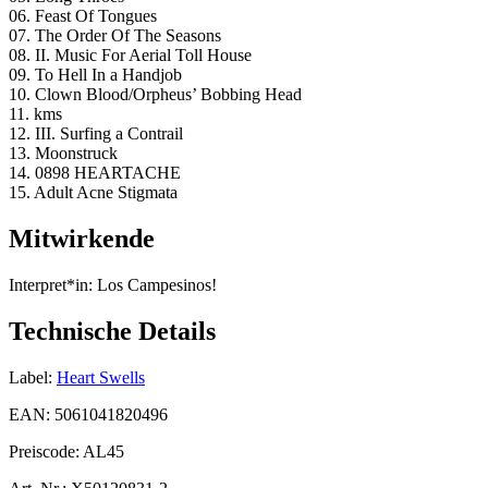
06. Feast Of Tongues
07. The Order Of The Seasons
08. II. Music For Aerial Toll House
09. To Hell In a Handjob
10. Clown Blood/Orpheus’ Bobbing Head
11. kms
12. III. Surfing a Contrail
13. Moonstruck
14. 0898 HEARTACHE
15. Adult Acne Stigmata
Mitwirkende
Interpret*in:
Los Campesinos!
Technische Details
Label:
Heart Swells
EAN:
5061041820496
Preiscode:
AL45