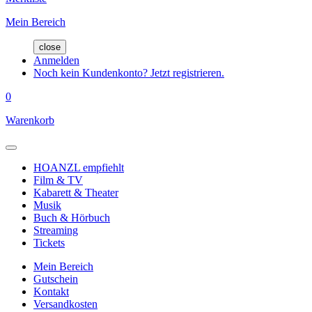
Mein Bereich
close
Anmelden
Noch kein Kundenkonto? Jetzt registrieren.
0
Warenkorb
HOANZL empfiehlt
Film & TV
Kabarett & Theater
Musik
Buch & Hörbuch
Streaming
Tickets
Mein Bereich
Gutschein
Kontakt
Versandkosten