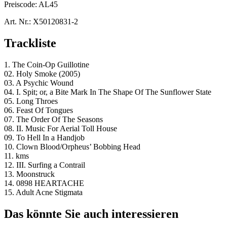
Preiscode:
AL45
Art. Nr.:
X50120831-2
Trackliste
1. The Coin-Op Guillotine
02. Holy Smoke (2005)
03. A Psychic Wound
04. I. Spit; or, a Bite Mark In The Shape Of The Sunflower State
05. Long Throes
06. Feast Of Tongues
07. The Order Of The Seasons
08. II. Music For Aerial Toll House
09. To Hell In a Handjob
10. Clown Blood/Orpheus’ Bobbing Head
11. kms
12. III. Surfing a Contrail
13. Moonstruck
14. 0898 HEARTACHE
15. Adult Acne Stigmata
Das könnte Sie auch interessieren