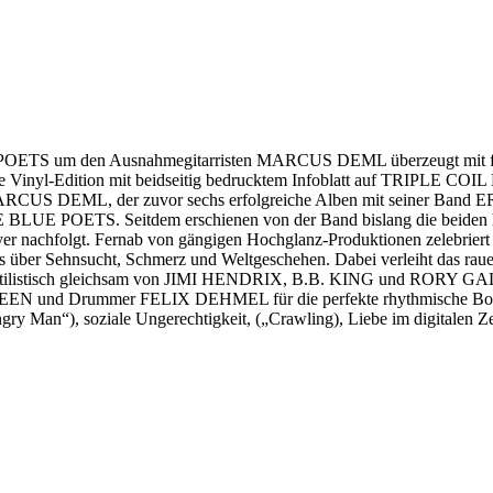
ETS um den Ausnahmegitarristen MARCUS DEML überzeugt mit fulmin
erte Vinyl-Edition mit beidseitig bedrucktem Infoblatt auf TRIPLE CO
ARCUS DEML, der zuvor sechs erfolgreiche Alben mit seiner Band ER
E BLUE POETS. Seitdem erschienen von der Band bislang die beiden 
er nachfolgt. Fernab von gängigen Hochglanz-Produktionen zelebriert da
ngs über Sehnsucht, Schmerz und Weltgeschehen. Dabei verleiht da
der stilistisch gleichsam von JIMI HENDRIX, B.B. KING und RORY
STEEN und Drummer FELIX DEHMEL für die perfekte rhythmische Bodenh
ngry Man“), soziale Ungerechtigkeit, („Crawling), Liebe im digitalen 