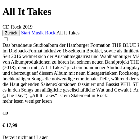
All It Takes
CD
Rock
2019
Start
Musik
Rock
All It Takes
Zurück
Das brandneue Studioalbum der Hamburger Formation THE BLUE PO
im Digipack-Format inklusive 16-seitigem Booklet, sowie als limiti
Seit 2016 widmet sich der Ausnahmegitarrist und Wahlhamburger M
von Albumproduktionen zu hören ist, seinem neuen Bandprojekt TH
(2018), denen mit „All It Takes“ jetzt ein brandneuer Studio-Longplay
und überzeugt auf diesem Album mit neun bluesgetränkten Rockso
hochkarätigen Songs die notwendige emotionale Tiefe, während 
die Haut gehenden Saitenexkursionen fasziniert und Bassist PHIL 
es in den Songs um alltägliche gesellschaftliche Wut und Gewalt („A
(„The Day“). „All It Takes“ ist ein Statement in Rock!
mehr lesen
weniger lesen
CD
€ 17,99
Derzeit nicht auf Lager