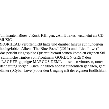
anten Blues- / Rock-Klängen. „All It Takes“ erscheint als CD
IL MUSIC.
RORHEAD veröffentlicht hatte und darüber hinaus auf hunderten
hochgelobten Alben „The Blue Poets“ (2016) und „Live Power“
s perfekt eingespielte Quartett hierauf seinen komplett eigenen Stil
s raue stimmliche Timbre von Frontmann GORDON GREY den
 GALLAGHER geprägte MARCUS DEML mit seinen virtuosen, unter
aftung sorgen. Auch inhaltlich höchst authentisch gehalten, geht
Zeitalter („Cyber Love“) oder den Umgang mit der eigenen Endlichkeit