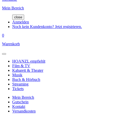
Mein Bereich
close
Anmelden
Noch kein Kundenkonto? Jetzt registrieren.
0
Warenkorb
HOANZL empfiehlt
Film & TV
Kabarett & Theater
Musik
Buch & Hörbuch
Streaming
Tickets
Mein Bereich
Gutschein
Kontakt
Versandkosten