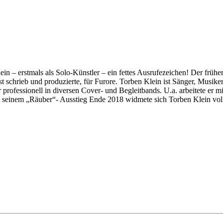
lein – erstmals als Solo-Künstler – ein fettes Ausrufezeichen! Der fr
bst schrieb und produzierte, für Furore. Torben Klein ist Sänger, Musi
er professionell in diversen Cover- und Begleitbands. U.a. arbeitete er
 seinem „Räuber“- Ausstieg Ende 2018 widmete sich Torben Klein volle