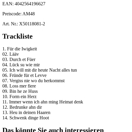
EAN:
4042564196627
Preiscode:
AM48
Art. Nr.:
X50118081-2
Trackliste
1. Für die Iwigkeit
02. Lääv
03. Durch et Füer
04. Lück su wie mir
05. Ich will mit dir heute Nacht alles tun
06. Fründe für et Levve
07. Vergiss nie wo du herkommst
08. Loss mer fiere
09. Bin he ze Huss
10. Form ein Herz
11. Immer wenn ich ahn ming Heimat denk
12. Bedrunke ahn dir
13. Heu in deinen Haaren
14. Schwenk dinge Hoot
Das könnte Sie auch interessieren